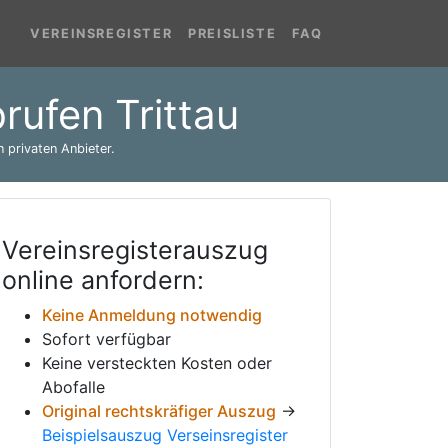
VEREINSREGISTER
PREISLISTE
FAQ
rufen Trittau
 privaten Anbieter.
Vereinsregisterauszug
online anfordern:
Keine Anmeldung notwendig
Sofort verfügbar
Keine versteckten Kosten oder
Abofalle
Original rechtskräfiger Auszug
→
Beispielsauszug Verseinsregister