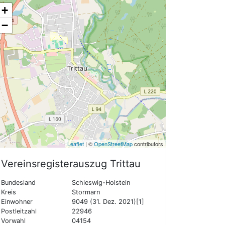
+
−
Leaflet
| ©
OpenStreetMap
contributors
Vereinsregisterauszug
Trittau
Bundesland
Schleswig-Holstein
Kreis
Stormarn
Einwohner
9049 (31. Dez. 2021)[1]
Postleitzahl
22946
Vorwahl
04154