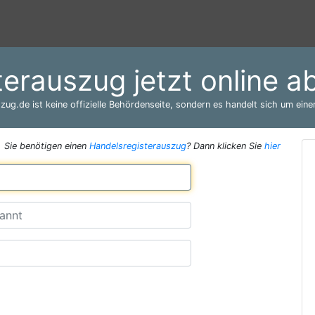
terauszug jetzt online ab
zug.de ist keine offizielle Behördenseite, sondern es handelt sich um einen
Sie benötigen einen
Handelsregisterauszug
? Dann klicken Sie
hier