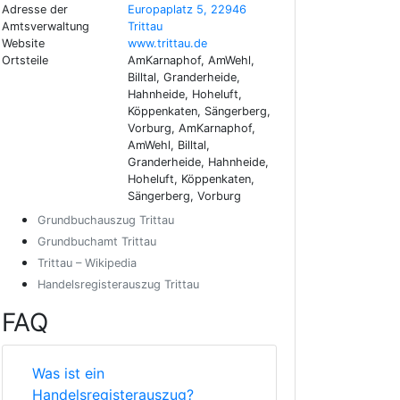
Adresse der
Europaplatz 5, 22946
Amtsverwaltung
Trittau
Website
www.trittau.de
Ortsteile
AmKarnaphof, AmWehl,
Billtal, Granderheide,
Hahnheide, Hoheluft,
Köppenkaten, Sängerberg,
Vorburg, AmKarnaphof,
AmWehl, Billtal,
Granderheide, Hahnheide,
Hoheluft, Köppenkaten,
Sängerberg, Vorburg
Grundbuchauszug Trittau
Grundbuchamt Trittau
Trittau – Wikipedia
Handelsregisterauszug Trittau
FAQ
Was ist ein
Handelsregisterauszug?