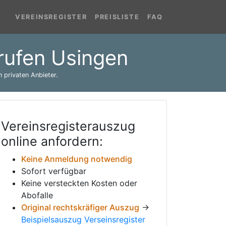
VEREINSREGISTER
PREISLISTE
FAQ
brufen Usingen
 privaten Anbieter.
Vereinsregisterauszug
online anfordern:
Keine Anmeldung notwendig
Sofort verfügbar
Keine versteckten Kosten oder
Abofalle
Original rechtskräfiger Auszug
→
Beispielsauszug Verseinsregister