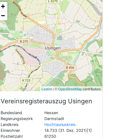
+
−
Leaflet
| ©
OpenStreetMap
contributors
Vereinsregisterauszug
Usingen
Bundesland
Hessen
Regierungsbezirk
Darmstadt
Landkreis
Hochtaunuskreis
Einwohner
14.733 (31. Dez. 2021)[1]
Postleitzahl
61250