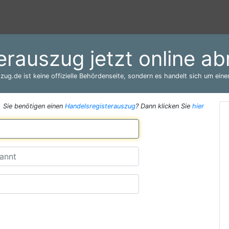
erauszug jetzt online a
zug.de ist keine offizielle Behördenseite, sondern es handelt sich um einen
Sie benötigen einen
Handelsregisterauszug
? Dann klicken Sie
hier