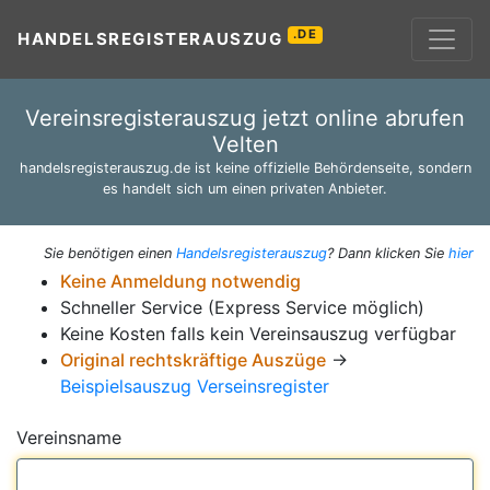
.DE
HANDELSREGISTERAUSZUG
Vereinsregisterauszug jetzt online abrufen
Velten
handelsregisterauszug.de ist keine offizielle Behördenseite, sondern
es handelt sich um einen privaten Anbieter.
Sie benötigen einen
Handelsregisterauszug
? Dann klicken Sie
hier
Keine Anmeldung notwendig
Schneller Service (Express Service möglich)
Keine Kosten falls kein Vereinsauszug verfügbar
Original rechtskräftige Auszüge
→
Beispielsauszug Verseinsregister
Vereinsname