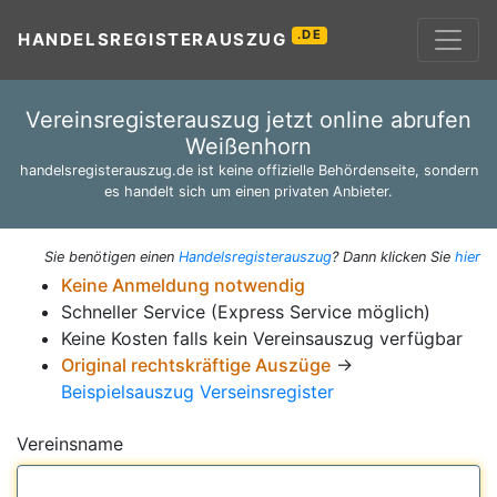
.DE
HANDELSREGISTERAUSZUG
Vereinsregisterauszug jetzt online abrufen
Weißenhorn
handelsregisterauszug.de ist keine offizielle Behördenseite, sondern
es handelt sich um einen privaten Anbieter.
Sie benötigen einen
Handelsregisterauszug
? Dann klicken Sie
hier
Keine Anmeldung notwendig
Schneller Service (Express Service möglich)
Keine Kosten falls kein Vereinsauszug verfügbar
Original rechtskräftige Auszüge
→
Beispielsauszug Verseinsregister
Vereinsname