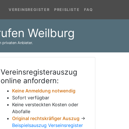
VEREINSREGISTER
PREISLISTE
FAQ
rufen Weilburg
 privaten Anbieter.
Vereinsregisterauszug
online anfordern:
Keine Anmeldung notwendig
Sofort verfügbar
Keine versteckten Kosten oder
Abofalle
Original rechtskräfiger Auszug
→
Beispielsauszug Verseinsregister