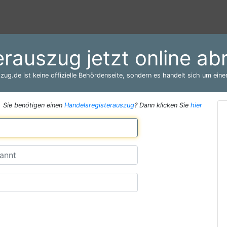
erauszug jetzt online ab
zug.de ist keine offizielle Behördenseite, sondern es handelt sich um einen
Sie benötigen einen
Handelsregisterauszug
? Dann klicken Sie
hier