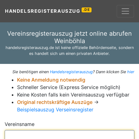
.DE
HANDELSREGISTERAUSZUG
Vereinsregisterauszug jetzt online abrufen
Weinböhla
handelsregisterauszug.de ist keine offizielle Behördenseite, sondern
es handelt sich um einen privaten Anbieter.
Sie benötigen einen
Handelsregisterauszug
? Dann klicken Sie
hier
Keine Anmeldung notwendig
Schneller Service (Express Service möglich)
Keine Kosten falls kein Vereinsauszug verfügbar
Original rechtskräftige Auszüge
→
Beispielsauszug Verseinsregister
Vereinsname