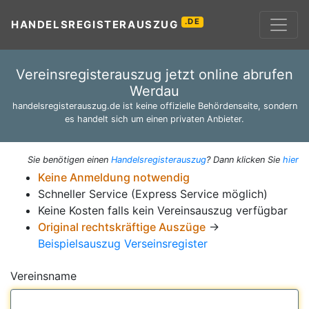
.DE
HANDELSREGISTERAUSZUG
Vereinsregisterauszug jetzt online abrufen
Werdau
handelsregisterauszug.de ist keine offizielle Behördenseite, sondern
es handelt sich um einen privaten Anbieter.
Sie benötigen einen
Handelsregisterauszug
? Dann klicken Sie
hier
Keine Anmeldung notwendig
Schneller Service (Express Service möglich)
Keine Kosten falls kein Vereinsauszug verfügbar
Original rechtskräftige Auszüge
→
Beispielsauszug Verseinsregister
Vereinsname