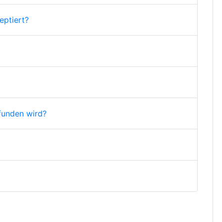
ptiert?
funden wird?