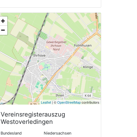
+
−
Leaflet
| ©
OpenStreetMap
contributors
Vereinsregisterauszug
Westoverledingen
Bundesland
Niedersachsen