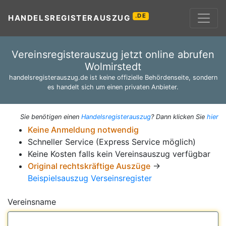
.DE
HANDELSREGISTERAUSZUG
Vereinsregisterauszug jetzt online abrufen
Wolmirstedt
handelsregisterauszug.de ist keine offizielle Behördenseite, sondern
es handelt sich um einen privaten Anbieter.
Sie benötigen einen
Handelsregisterauszug
? Dann klicken Sie
hier
Keine Anmeldung notwendig
Schneller Service (Express Service möglich)
Keine Kosten falls kein Vereinsauszug verfügbar
Original rechtskräftige Auszüge
→
Beispielsauszug Verseinsregister
Vereinsname