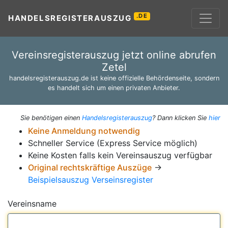
.DE
HANDELSREGISTERAUSZUG
Vereinsregisterauszug jetzt online abrufen
Zetel
handelsregisterauszug.de ist keine offizielle Behördenseite, sondern
es handelt sich um einen privaten Anbieter.
Sie benötigen einen
Handelsregisterauszug
? Dann klicken Sie
hier
Keine Anmeldung notwendig
Schneller Service (Express Service möglich)
Keine Kosten falls kein Vereinsauszug verfügbar
Original rechtskräftige Auszüge
→
Beispielsauszug Verseinsregister
Vereinsname