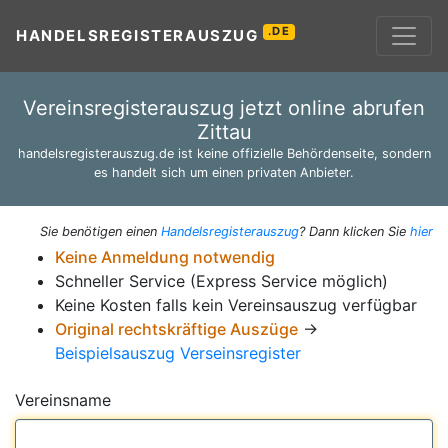
.DE
HANDELSREGISTERAUSZUG
Vereinsregisterauszug jetzt online abrufen
Zittau
handelsregisterauszug.de ist keine offizielle Behördenseite, sondern
es handelt sich um einen privaten Anbieter.
Sie benötigen einen
Handelsregisterauszug
? Dann klicken Sie
hier
Keine Anmeldung notwendig
Schneller Service (Express Service möglich)
Keine Kosten falls kein Vereinsauszug verfügbar
Original rechtskräftige Auszüge
→
Beispielsauszug Verseinsregister
Vereinsname