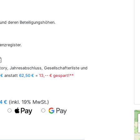
r und deren Beteiligungshöhen.
enzregister.
ory, Jahresabschluss, Gesellschafterliste und
 €
anstatt
62,50 €
=
13,-- € gespart!**
4
€
(inkl. 19% MwSt.)