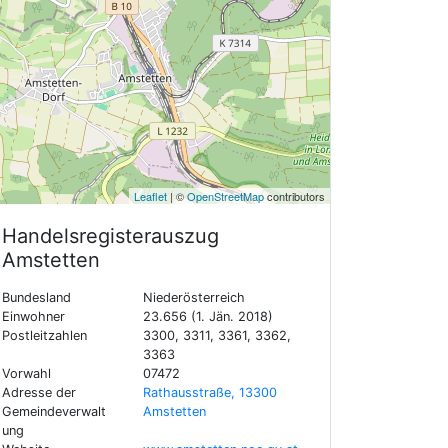
Leaflet
| ©
OpenStreetMap
contributors
Handelsregisterauszug
Amstetten
Bundesland
Niederösterreich
Einwohner
23.656 (1. Jän. 2018)
Postleitzahlen
3300, 3311, 3361, 3362,
3363
Vorwahl
07472
Adresse der
Rathausstraße, 13300
Gemeindeverwalt
Amstetten
ung