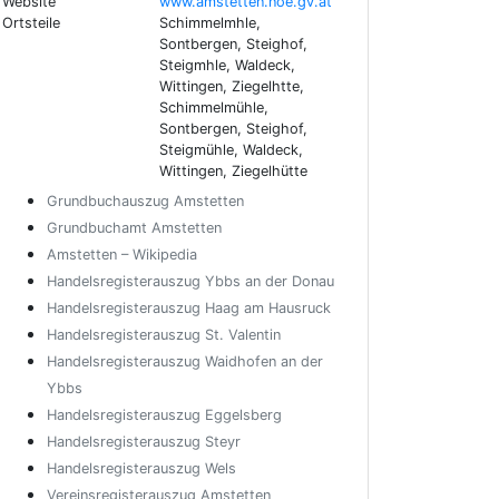
Website
www.amstetten.noe.gv.at
Ortsteile
Schimmelmhle,
Sontbergen, Steighof,
Steigmhle, Waldeck,
Wittingen, Ziegelhtte,
Schimmelmühle,
Sontbergen, Steighof,
Steigmühle, Waldeck,
Wittingen, Ziegelhütte
Grundbuchauszug Amstetten
Grundbuchamt Amstetten
Amstetten – Wikipedia
Handelsregisterauszug Ybbs an der Donau
Handelsregisterauszug Haag am Hausruck
Handelsregisterauszug St. Valentin
Handelsregisterauszug Waidhofen an der
Ybbs
Handelsregisterauszug Eggelsberg
Handelsregisterauszug Steyr
Handelsregisterauszug Wels
Vereinsregisterauszug Amstetten