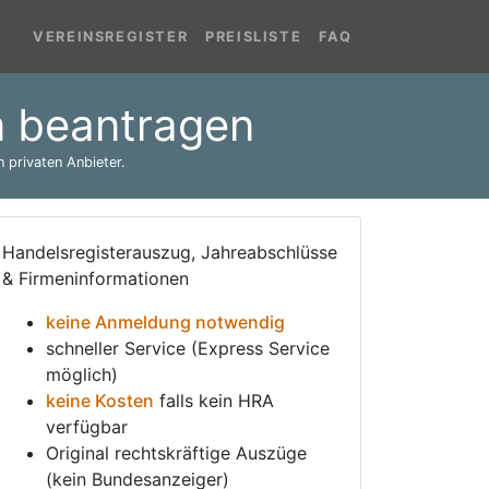
VEREINSREGISTER
PREISLISTE
FAQ
n beantragen
 privaten Anbieter.
Handelsregisterauszug, Jahreabschlüsse
& Firmeninformationen
keine Anmeldung notwendig
schneller Service (Express Service
möglich)
keine Kosten
falls kein HRA
verfügbar
Original rechtskräftige Auszüge
(kein Bundesanzeiger)