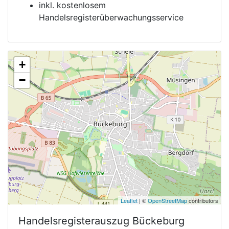
inkl. kostenlosem
Handelsregisterüberwachungsservice
+
−
Leaflet
| ©
OpenStreetMap
contributors
Handelsregisterauszug
Bückeburg