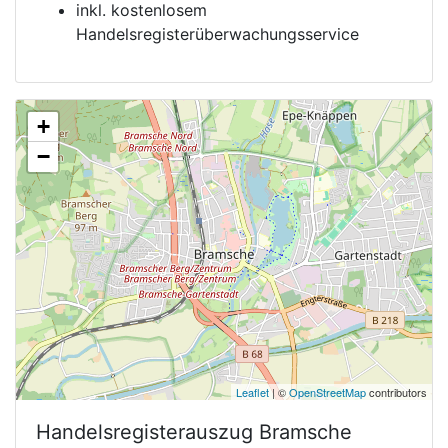
inkl. kostenlosem
Handelsregisterüberwachungsservice
+
−
Leaflet
| ©
OpenStreetMap
contributors
Handelsregisterauszug
Bramsche