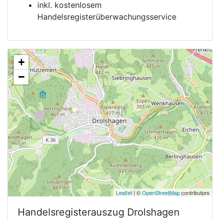
inkl. kostenlosem
Handelsregisterüberwachungsservice
+
−
Leaflet
| ©
OpenStreetMap
contributors
Handelsregisterauszug
Drolshagen