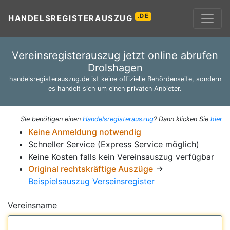
.DE
HANDELSREGISTERAUSZUG
Vereinsregisterauszug jetzt online abrufen
Drolshagen
handelsregisterauszug.de ist keine offizielle Behördenseite, sondern
es handelt sich um einen privaten Anbieter.
Sie benötigen einen
Handelsregisterauszug
? Dann klicken Sie
hier
Keine Anmeldung notwendig
Schneller Service (Express Service möglich)
Keine Kosten falls kein Vereinsauszug verfügbar
Original rechtskräftige Auszüge
→
Beispielsauszug Verseinsregister
Vereinsname