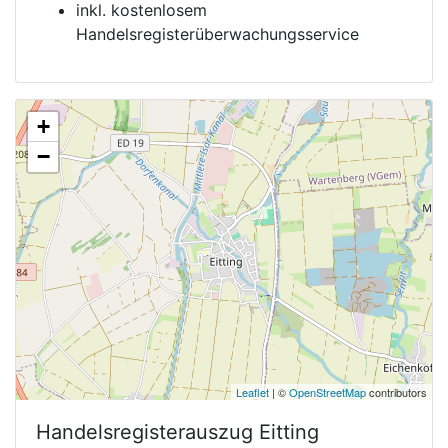
inkl. kostenlosem
Handelsregisterüberwachungsservice
+
−
Leaflet
| ©
OpenStreetMap
contributors
Handelsregisterauszug
Eitting