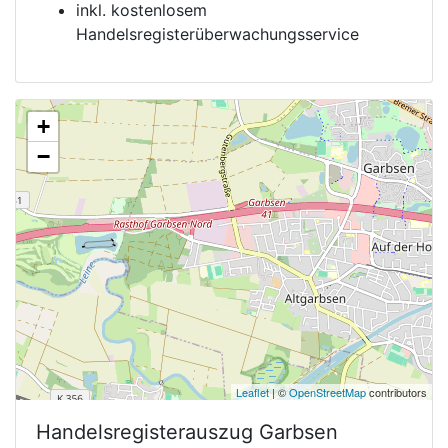
inkl. kostenlosem
Handelsregisterüberwachungsservice
+
−
Leaflet
| ©
OpenStreetMap
contributors
Handelsregisterauszug
Garbsen