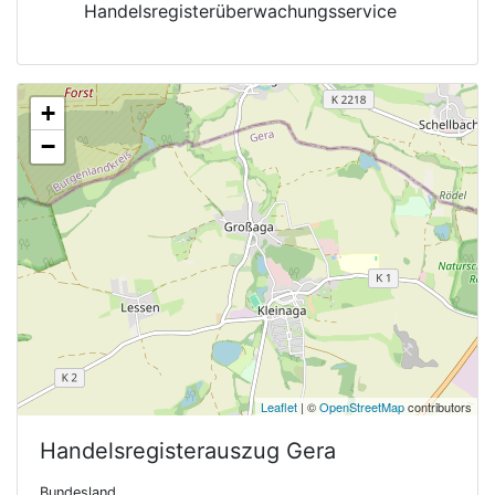
Handelsregisterüberwachungsservice
+
−
Leaflet
| ©
OpenStreetMap
contributors
Handelsregisterauszug
Gera
Bundesland