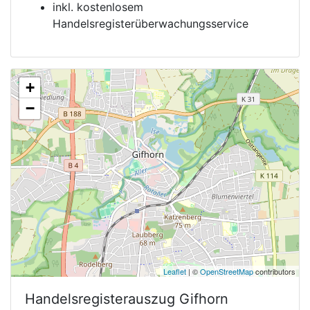
inkl. kostenlosem
Handelsregisterüberwachungsservice
+
−
Leaflet
| ©
OpenStreetMap
contributors
Handelsregisterauszug
Gifhorn