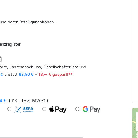
r und deren Beteiligungshöhen.
enzregister.
ory, Jahresabschluss, Gesellschafterliste und
 €
anstatt
62,50 €
=
13,-- € gespart!**
4
€
(inkl. 19% MwSt.)