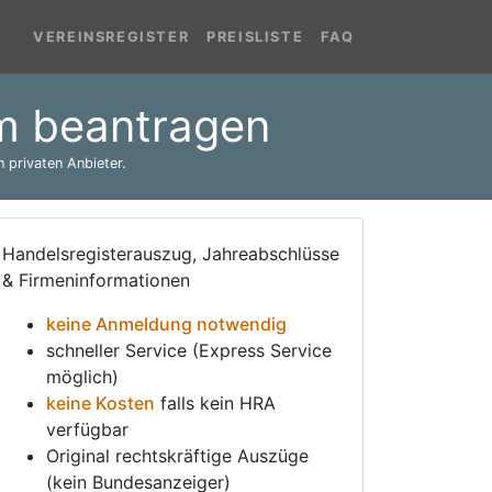
VEREINSREGISTER
PREISLISTE
FAQ
im beantragen
 privaten Anbieter.
Handelsregisterauszug, Jahreabschlüsse
& Firmeninformationen
keine Anmeldung notwendig
schneller Service (Express Service
möglich)
keine Kosten
falls kein HRA
verfügbar
Original rechtskräftige Auszüge
(kein Bundesanzeiger)