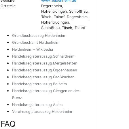
Website
www.heidenheim.de
Ortsteile
Degersheim,
Hohentrdingen, Schloßhau,
Täsch, Talhof, Degersheim,
Hohentrüdingen,
Schloßhau, Täsch, Talhof
Grundbuchauszug Heidenheim
Grundbuchamt Heidenheim
Heidenheim – Wikipedia
Handelsregisterauszug Schnaitheim
Handelsregisterauszug Mergelstetten
Handelsregisterauszug Oggenhausen
Handelsregisterauszug Großkuchen
Handelsregisterauszug Bolheim
Handelsregisterauszug Giengen an der
Brenz
Handelsregisterauszug Aalen
Vereinsregisterauszug Heidenheim
FAQ