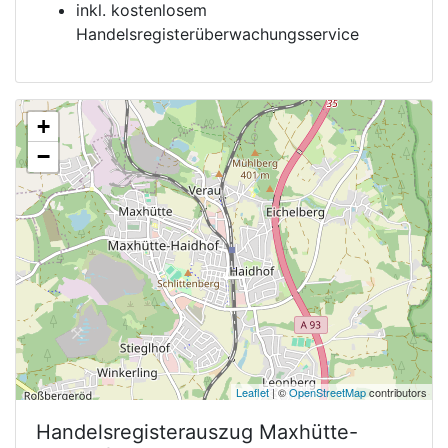
inkl. kostenlosem
Handelsregisterüberwachungsservice
+
−
Leaflet
| ©
OpenStreetMap
contributors
Handelsregisterauszug
Maxhütte-