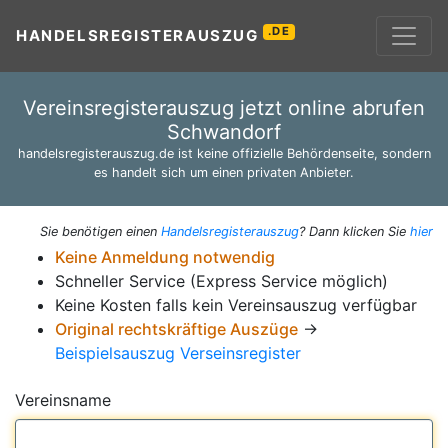
.DE
HANDELSREGISTERAUSZUG
Vereinsregisterauszug jetzt online abrufen
Schwandorf
handelsregisterauszug.de ist keine offizielle Behördenseite, sondern
es handelt sich um einen privaten Anbieter.
Sie benötigen einen
Handelsregisterauszug
? Dann klicken Sie
hier
Keine Anmeldung notwendig
Schneller Service (Express Service möglich)
Keine Kosten falls kein Vereinsauszug verfügbar
Original rechtskräftige Auszüge
→
Beispielsauszug Verseinsregister
Vereinsname