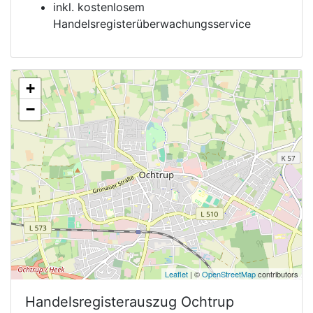
inkl. kostenlosem
Handelsregisterüberwachungsservice
+
−
Leaflet
| ©
OpenStreetMap
contributors
Handelsregisterauszug
Ochtrup