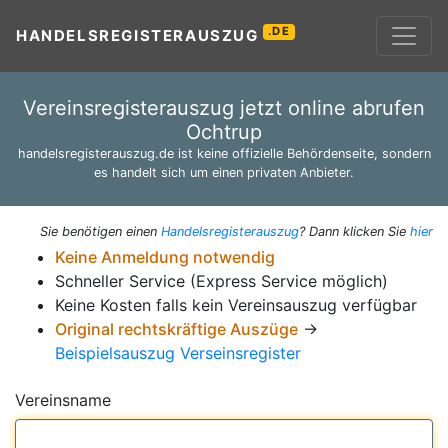
.DE
HANDELSREGISTERAUSZUG
Vereinsregisterauszug jetzt online abrufen
Ochtrup
handelsregisterauszug.de ist keine offizielle Behördenseite, sondern
es handelt sich um einen privaten Anbieter.
Sie benötigen einen
Handelsregisterauszug
? Dann klicken Sie
hier
Keine Anmeldung notwendig
Schneller Service (Express Service möglich)
Keine Kosten falls kein Vereinsauszug verfügbar
Original rechtskräftige Auszüge
→
Beispielsauszug Verseinsregister
Vereinsname