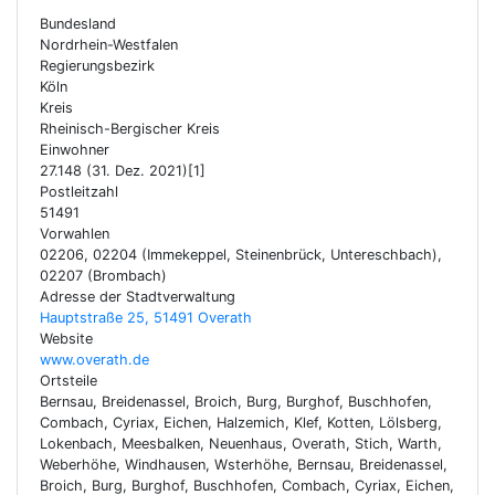
Bundesland
Nordrhein-Westfalen
Regierungsbezirk
Köln
Kreis
Rheinisch-Bergischer Kreis
Einwohner
27.148 (31. Dez. 2021)[1]
Postleitzahl
51491
Vorwahlen
02206, 02204 (Immekeppel, Steinenbrück, Untereschbach),
02207 (Brombach)
Adresse der Stadtverwaltung
Hauptstraße 25, 51491 Overath
Website
www.overath.de
Ortsteile
Bernsau, Breidenassel, Broich, Burg, Burghof, Buschhofen,
Combach, Cyriax, Eichen, Halzemich, Klef, Kotten, Lölsberg,
Lokenbach, Meesbalken, Neuenhaus, Overath, Stich, Warth,
Weberhöhe, Windhausen, Wsterhöhe, Bernsau, Breidenassel,
Broich, Burg, Burghof, Buschhofen, Combach, Cyriax, Eichen,