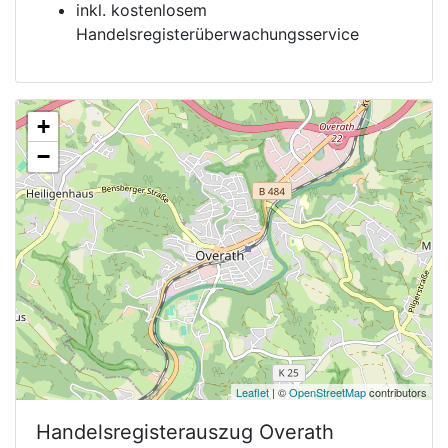
inkl. kostenlosem
Handelsregisterüberwachungsservice
+
−
Leaflet
| ©
OpenStreetMap
contributors
Handelsregisterauszug
Overath