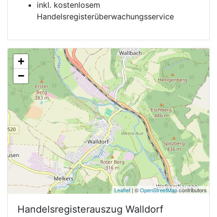
inkl. kostenlosem
Handelsregisterüberwachungsservice
+
−
Leaflet
| ©
OpenStreetMap
contributors
Handelsregisterauszug
Walldorf