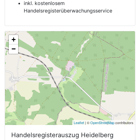
inkl. kostenlosem
Handelsregisterüberwachungsservice
+
−
Leaflet
| ©
OpenStreetMap
contributors
Handelsregisterauszug
Heidelberg