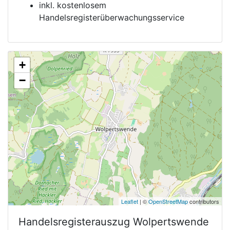
inkl. kostenlosem
Handelsregisterüberwachungsservice
+
−
Leaflet
| ©
OpenStreetMap
contributors
Handelsregisterauszug
Wolpertswende