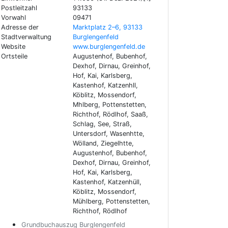
Postleitzahl
93133
Vorwahl
09471
Adresse der
Marktplatz 2–6, 93133
Stadtverwaltung
Burglengenfeld
Website
www.burglengenfeld.de
Ortsteile
Augustenhof, Bubenhof,
Dexhof, Dirnau, Greinhof,
Hof, Kai, Karlsberg,
Kastenhof, Katzenhll,
Köblitz, Mossendorf,
Mhlberg, Pottenstetten,
Richthof, Rödlhof, Saaß,
Schlag, See, Straß,
Untersdorf, Wasenhtte,
Wölland, Ziegelhtte,
Augustenhof, Bubenhof,
Dexhof, Dirnau, Greinhof,
Hof, Kai, Karlsberg,
Kastenhof, Katzenhüll,
Köblitz, Mossendorf,
Mühlberg, Pottenstetten,
Richthof, Rödlhof
Grundbuchauszug Burglengenfeld