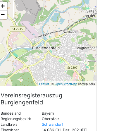
+
−
Leaflet
| ©
OpenStreetMap
contributors
Vereinsregisterauszug
Burglengenfeld
Bundesland
Bayern
Regierungsbezirk
Oberpfalz
Landkreis
Schwandorf
Einwohner
14.086 (31. Dez. 2021)[1]