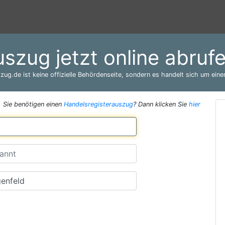
uszug jetzt online abruf
zug.de ist keine offizielle Behördenseite, sondern es handelt sich um einen
Sie benötigen einen
Handelsregisterauszug
? Dann klicken Sie
hier