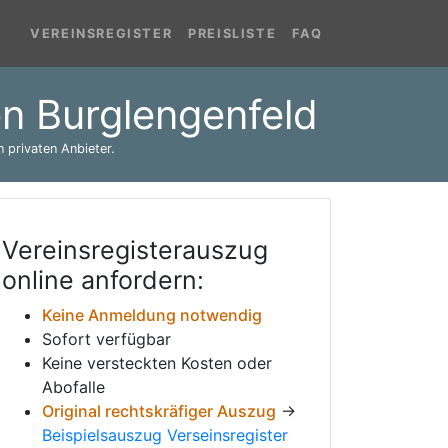
VEREINSREGISTER
PREISLISTE
FAQ
en Burglengenfeld
 privaten Anbieter.
Vereinsregisterauszug
online anfordern:
Keine Anmeldung notwendig
Sofort verfügbar
Keine versteckten Kosten oder
Abofalle
Original rechtskräfiger Auszug
→
Beispielsauszug Verseinsregister