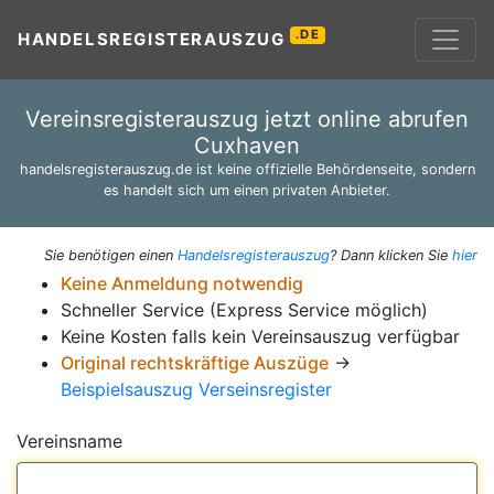
.DE
HANDELSREGISTERAUSZUG
Vereinsregisterauszug jetzt online abrufen
Cuxhaven
handelsregisterauszug.de ist keine offizielle Behördenseite, sondern
es handelt sich um einen privaten Anbieter.
Sie benötigen einen
Handelsregisterauszug
? Dann klicken Sie
hier
Keine Anmeldung notwendig
Schneller Service (Express Service möglich)
Keine Kosten falls kein Vereinsauszug verfügbar
Original rechtskräftige Auszüge
→
Beispielsauszug Verseinsregister
Vereinsname