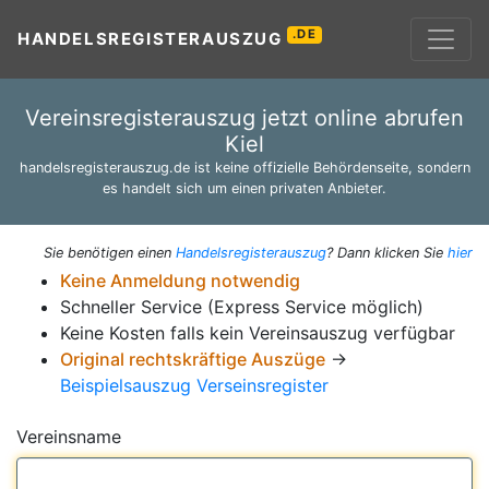
.DE
HANDELSREGISTERAUSZUG
Vereinsregisterauszug jetzt online abrufen
Kiel
handelsregisterauszug.de ist keine offizielle Behördenseite, sondern
es handelt sich um einen privaten Anbieter.
Sie benötigen einen
Handelsregisterauszug
? Dann klicken Sie
hier
Keine Anmeldung notwendig
Schneller Service (Express Service möglich)
Keine Kosten falls kein Vereinsauszug verfügbar
Original rechtskräftige Auszüge
→
Beispielsauszug Verseinsregister
Vereinsname