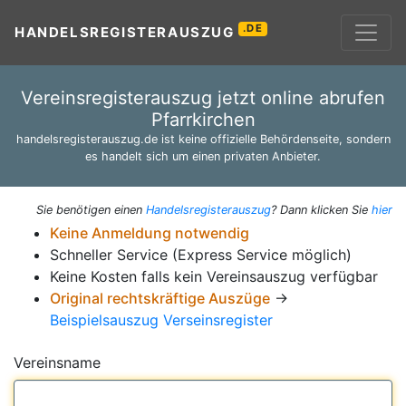
.DE
HANDELSREGISTERAUSZUG
Vereinsregisterauszug jetzt online abrufen
Pfarrkirchen
handelsregisterauszug.de ist keine offizielle Behördenseite, sondern
es handelt sich um einen privaten Anbieter.
Sie benötigen einen
Handelsregisterauszug
? Dann klicken Sie
hier
Keine Anmeldung notwendig
Schneller Service (Express Service möglich)
Keine Kosten falls kein Vereinsauszug verfügbar
Original rechtskräftige Auszüge
→
Beispielsauszug Verseinsregister
Vereinsname