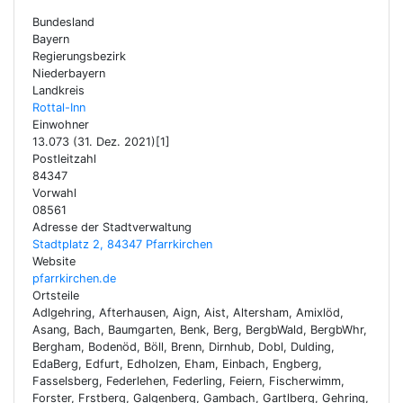
Bundesland
Bayern
Regierungsbezirk
Niederbayern
Landkreis
Rottal-Inn
Einwohner
13.073 (31. Dez. 2021)[1]
Postleitzahl
84347
Vorwahl
08561
Adresse der Stadtverwaltung
Stadtplatz 2, 84347 Pfarrkirchen
Website
pfarrkirchen.de
Ortsteile
Adlgehring, Afterhausen, Aign, Aist, Altersham, Amixlöd,
Asang, Bach, Baumgarten, Benk, Berg, BergbWald, BergbWhr,
Bergham, Bodenöd, Böll, Brenn, Dirnhub, Dobl, Dulding,
EdaBerg, Edfurt, Edholzen, Eham, Einbach, Engberg,
Fasselsberg, Federlehen, Federling, Feiern, Fischerwimm,
Forster, Frstberg, Galgenberg, Gambach, Gartlberg, Gehring,