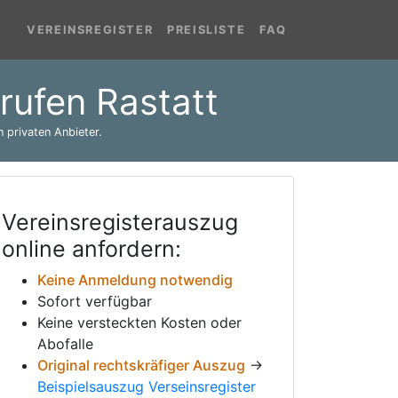
VEREINSREGISTER
PREISLISTE
FAQ
brufen Rastatt
 privaten Anbieter.
Vereinsregisterauszug
online anfordern:
Keine Anmeldung notwendig
Sofort verfügbar
Keine versteckten Kosten oder
Abofalle
Original rechtskräfiger Auszug
→
Beispielsauszug Verseinsregister