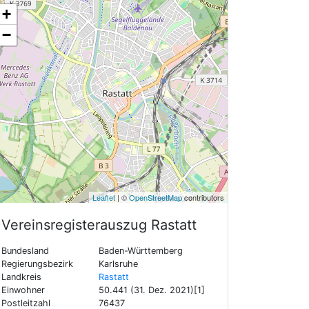
+
−
Leaflet
| ©
OpenStreetMap
contributors
Vereinsregisterauszug
Rastatt
Bundesland
Baden-Württemberg
Regierungsbezirk
Karlsruhe
Landkreis
Rastatt
Einwohner
50.441 (31. Dez. 2021)[1]
Postleitzahl
76437