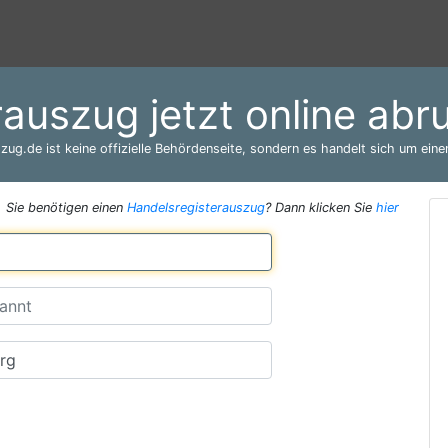
rauszug jetzt online ab
zug.de ist keine offizielle Behördenseite, sondern es handelt sich um einen
Sie benötigen einen
Handelsregisterauszug
? Dann klicken Sie
hier