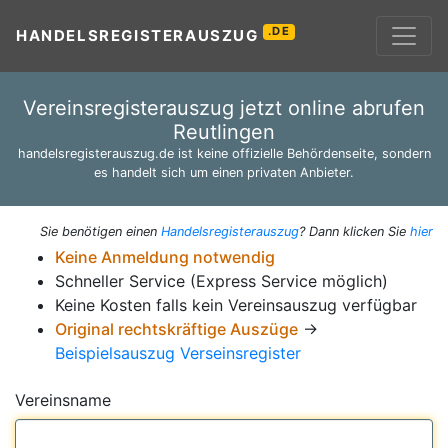
.DE
HANDELSREGISTERAUSZUG
Vereinsregisterauszug jetzt online abrufen
Reutlingen
handelsregisterauszug.de ist keine offizielle Behördenseite, sondern
es handelt sich um einen privaten Anbieter.
Sie benötigen einen
Handelsregisterauszug
? Dann klicken Sie
hier
Keine Anmeldung notwendig
Schneller Service (Express Service möglich)
Keine Kosten falls kein Vereinsauszug verfügbar
Original rechtskräftige Auszüge
→
Beispielsauszug Verseinsregister
Vereinsname