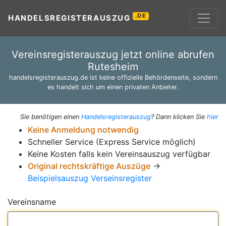
.DE
HANDELSREGISTERAUSZUG
Vereinsregisterauszug jetzt online abrufen
Rutesheim
handelsregisterauszug.de ist keine offizielle Behördenseite, sondern
es handelt sich um einen privaten Anbieter.
Sie benötigen einen
Handelsregisterauszug
? Dann klicken Sie
hier
Keine Anmeldung notwendig
Schneller Service (Express Service möglich)
Keine Kosten falls kein Vereinsauszug verfügbar
Original rechtskräftige Auszüge
→
Beispielsauszug Verseinsregister
Vereinsname