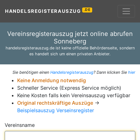
.DE
HANDELSREGISTERAUSZUG
Vereinsregisterauszug jetzt online abrufen
Sonneberg
handelsregisterauszug.de ist keine offizielle Behördenseite, sondern
es handelt sich um einen privaten Anbieter.
Sie benötigen einen
Handelsregisterauszug
? Dann klicken Sie
hier
Keine Anmeldung notwendig
Schneller Service (Express Service möglich)
Keine Kosten falls kein Vereinsauszug verfügbar
Original rechtskräftige Auszüge
→
Beispielsauszug Verseinsregister
Vereinsname