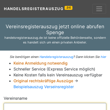
.DE
HANDELSREGISTERAUSZUG
Vereinsregisterauszug jetzt online abrufen
Spenge
handelsregisterauszug.de ist keine offizielle Behördenseite, sondern
es handelt sich um einen privaten Anbieter.
Sie benötigen einen
Handelsregisterauszug
? Dann klicken Sie
hier
Keine Anmeldung notwendig
Schneller Service (Express Service möglich)
Keine Kosten falls kein Vereinsauszug verfügbar
Original rechtskräftige Auszüge
→
Beispielsauszug Verseinsregister
Vereinsname