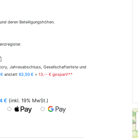
r und deren Beteiligungshöhen.
enzregister.
ory, Jahresabschluss, Gesellschafterliste und
 €
anstatt
62,50 €
=
13,-- € gespart!**
4
€
(inkl. 19% MwSt.)