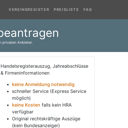
VEREINSREGISTER
PREISLISTE
FAQ
 beantragen
 privaten Anbieter.
Handelsregisterauszug, Jahreabschlüsse
& Firmeninformationen
keine Anmeldung notwendig
schneller Service (Express Service
möglich)
keine Kosten
falls kein HRA
verfügbar
Original rechtskräftige Auszüge
(kein Bundesanzeiger)