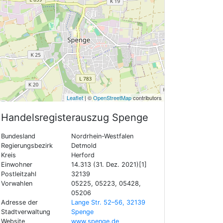
Leaflet
| ©
OpenStreetMap
contributors
Handelsregisterauszug
Spenge
Bundesland
Nordrhein-Westfalen
Regierungsbezirk
Detmold
Kreis
Herford
Einwohner
14.313 (31. Dez. 2021)[1]
Postleitzahl
32139
Vorwahlen
05225, 05223, 05428,
05206
Adresse der
Lange Str. 52–56, 32139
Stadtverwaltung
Spenge
Website
www.spenge.de