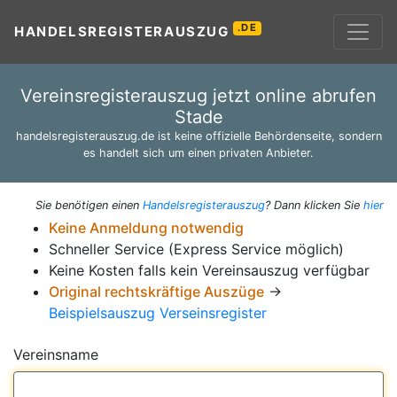
.DE
HANDELSREGISTERAUSZUG
Vereinsregisterauszug jetzt online abrufen
Stade
handelsregisterauszug.de ist keine offizielle Behördenseite, sondern
es handelt sich um einen privaten Anbieter.
Sie benötigen einen
Handelsregisterauszug
? Dann klicken Sie
hier
Keine Anmeldung notwendig
Schneller Service (Express Service möglich)
Keine Kosten falls kein Vereinsauszug verfügbar
Original rechtskräftige Auszüge
→
Beispielsauszug Verseinsregister
Vereinsname