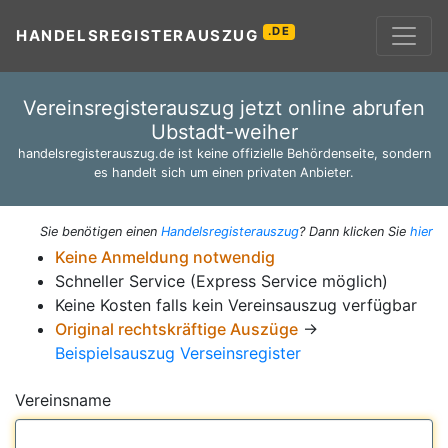
.DE
HANDELSREGISTERAUSZUG
Vereinsregisterauszug jetzt online abrufen
Ubstadt-weiher
handelsregisterauszug.de ist keine offizielle Behördenseite, sondern
es handelt sich um einen privaten Anbieter.
Sie benötigen einen
Handelsregisterauszug
? Dann klicken Sie
hier
Keine Anmeldung notwendig
Schneller Service (Express Service möglich)
Keine Kosten falls kein Vereinsauszug verfügbar
Original rechtskräftige Auszüge
→
Beispielsauszug Verseinsregister
Vereinsname