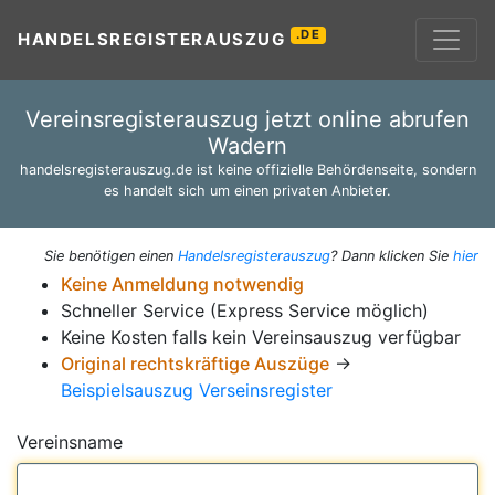
.DE
HANDELSREGISTERAUSZUG
Vereinsregisterauszug jetzt online abrufen
Wadern
handelsregisterauszug.de ist keine offizielle Behördenseite, sondern
es handelt sich um einen privaten Anbieter.
Sie benötigen einen
Handelsregisterauszug
? Dann klicken Sie
hier
Keine Anmeldung notwendig
Schneller Service (Express Service möglich)
Keine Kosten falls kein Vereinsauszug verfügbar
Original rechtskräftige Auszüge
→
Beispielsauszug Verseinsregister
Vereinsname