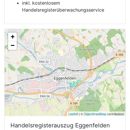
inkl. kostenlosem
Handelsregisterüberwachungsservice
+
−
Leaflet
| ©
OpenStreetMap
contributors
Handelsregisterauszug
Eggenfelden