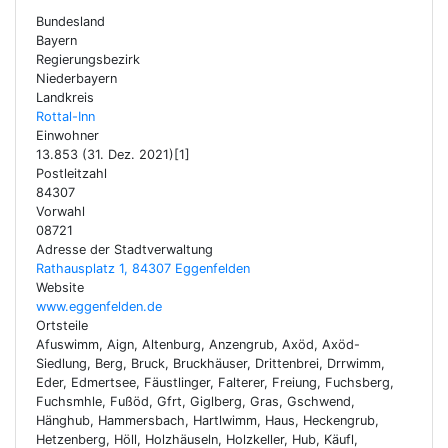
Bundesland
Bayern
Regierungsbezirk
Niederbayern
Landkreis
Rottal-Inn
Einwohner
13.853 (31. Dez. 2021)[1]
Postleitzahl
84307
Vorwahl
08721
Adresse der Stadtverwaltung
Rathausplatz 1, 84307 Eggenfelden
Website
www.eggenfelden.de
Ortsteile
Afuswimm, Aign, Altenburg, Anzengrub, Axöd, Axöd-
Siedlung, Berg, Bruck, Bruckhäuser, Drittenbrei, Drrwimm,
Eder, Edmertsee, Fäustlinger, Falterer, Freiung, Fuchsberg,
Fuchsmhle, Fußöd, Gfrt, Giglberg, Gras, Gschwend,
Hänghub, Hammersbach, Hartlwimm, Haus, Heckengrub,
Hetzenberg, Höll, Holzhäuseln, Holzkeller, Hub, Käufl,