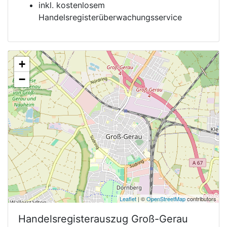
inkl. kostenlosem
Handelsregisterüberwachungsservice
+
−
Leaflet
| ©
OpenStreetMap
contributors
Handelsregisterauszug
Groß-Gerau