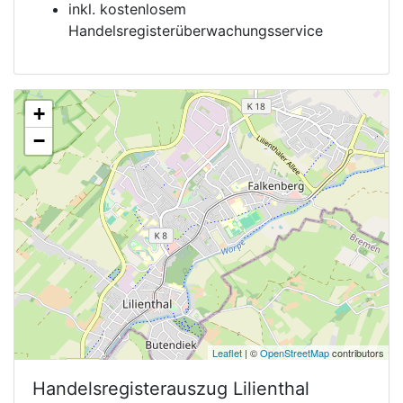
inkl. kostenlosem
Handelsregisterüberwachungsservice
+
−
Leaflet
| ©
OpenStreetMap
contributors
Handelsregisterauszug
Lilienthal