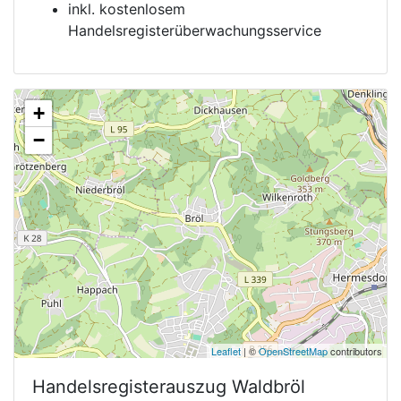
inkl. kostenlosem
Handelsregisterüberwachungsservice
+
−
Leaflet
| ©
OpenStreetMap
contributors
Handelsregisterauszug
Waldbröl