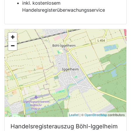
inkl. kostenlosem
Handelsregisterüberwachungsservice
+
−
Leaflet
| ©
OpenStreetMap
contributors
Handelsregisterauszug
Böhl-Iggelheim